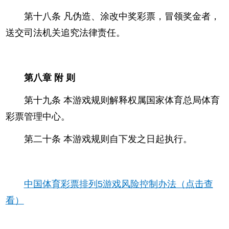
第十八条 凡伪造、涂改中奖彩票，冒领奖金者，
送交司法机关追究法律责任。
第八章 附 则
第十九条 本游戏规则解释权属国家体育总局体育
彩票管理中心。
第二十条 本游戏规则自下发之日起执行。
中国体育彩票排列5游戏风险控制办法（点击查
看）