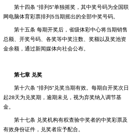
第十四条 “排列5”单独摇奖，其中奖号码为全国联
网电脑体育彩票排列5当期摇出的全部中奖号码。
第十五条 每期开奖后，省级体彩中心将当期销售
总额、开奖号码、各奖等中奖注数、奖额以及奖池资
金余额，通过新闻媒体向社会公布。
第七章 兑奖
第十六条 “排列5”兑奖当期有效。每期自开奖次日
起28天为兑奖期，逾期未兑，视为弃奖纳入调节基
金。
第十七条 兑奖机构有权查验中奖者的中奖彩票及
有效身份证件，兑奖者应予配合。