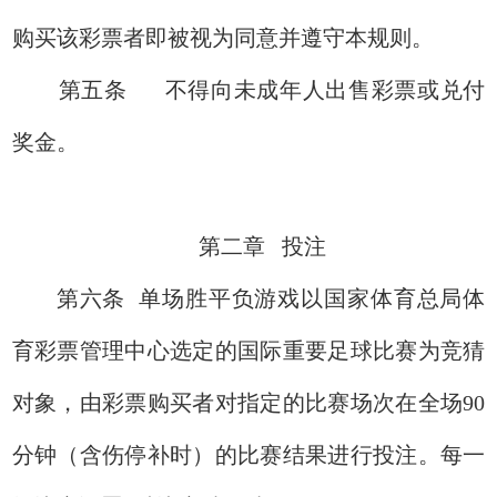
购买该彩票者即被视为同意并遵守本规则。
第五条
不得向未成年人出售彩票或兑付
奖金。
第二章
投注
第六条
单场胜平负游戏以国家体育总局体
育彩票管理中心选定的国际重要足球比赛为竞猜
对象，由彩票购买者对指定的比赛场次在全场
90
分钟（含伤停补时）的比赛结果进行投注。每一