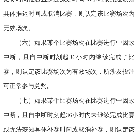
具体推迟时间或取消比赛，则认定该比赛场次为
无效场次。
（六）如果某个比赛场次在比赛进行中因故
中断，且自中断时刻起
36
小时内继续完成了比
赛，则认定该比赛场次为有效场次，所涉及投注
可正常参与兑奖。
（七）如果某个比赛场次在比赛进行中因故
中断，且自中断时刻起
36
小时内未继续完成比赛
或无法获知具体补赛时间或取消补赛，则认定该