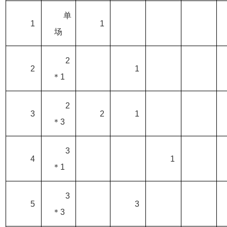
单
1
1
场
2
2
1
＊
1
2
3
2
1
＊
3
3
4
1
＊
1
3
5
3
＊
3