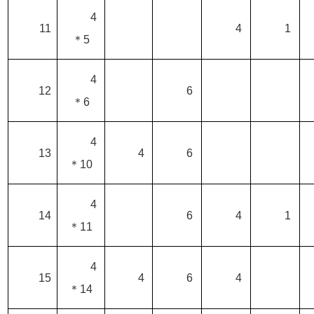
4
11
4
1
＊
5
4
12
6
＊
6
4
13
4
6
＊
10
4
14
6
4
1
＊
11
4
15
4
6
4
＊
14