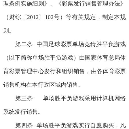
理条例实施细则》、《彩票发行销售管理办法》
（财综
〔
2012
〕
102
号）等有关规定，制定本规
则。
第二条
中国足球彩票单场竞猜胜平负游戏
（以下简称单场胜平负游戏）由国家体育总局体
育彩票管理中心发行和组织销售，由各体育彩票
销售机构在本行政区域内销售。
第三条
单场胜平负游戏采用计算机网络
系统发行销售。
第四条
单场胜平负游戏实行自愿购买，凡