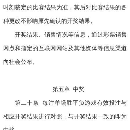
时刻裁定的比赛结果为准，其后对比赛结果的各
种更改不影响原先确认的开奖结果。
开奖结果、销售情况等信息，通过彩票销售
网点和指定的互联网网站及其他媒体等信息渠道
向社会公布。
第五章
中奖
第二十条
每注单场胜平负游戏有效投注与
相应开奖结果进行对照，与开奖结果一致的即为
中奖。