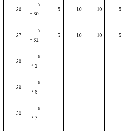
5
26
5
10
10
5
＊
30
5
27
5
10
10
5
＊
31
6
28
＊
1
6
29
＊
6
6
30
＊
7