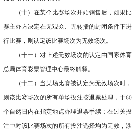
（十）在某个比赛场次开始销售后，如果比
赛主办方决定在无观众、无转播的封闭条件下进
行比赛，则认定该比赛场次为无效场次。
（十一）对上述无效场次的认定由国家体育
总局体育彩票管理中心最终解释。
（十二）当某场比赛被认定为无效场次时，
则该比赛场次的所有单场投注按退票处理，于
60
个自然日内在指定地点办理退票手续；在过关投
注中对该比赛场次的所有投注选择均为无效，涉