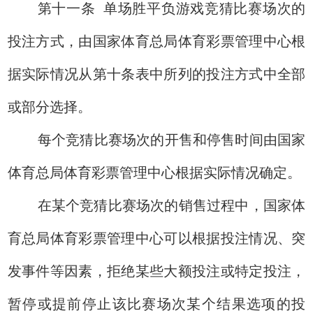
第十一条
单场胜平负游戏竞猜比赛场次的
投注方式，由国家体育总局体育彩票管理中心根
据实际情况从第十条表中所列的投注方式中全部
或部分选择。
每个竞猜比赛场次的开售和停售时间由国家
体育总局体育彩票管理中心根据实际情况确定。
在某个竞猜比赛场次的销售过程中，国家体
育总局体育彩票管理中心可以根据投注情况、突
发事件等因素，拒绝某些大额投注或特定投注，
暂停或提前停止该比赛场次某个结果选项的投