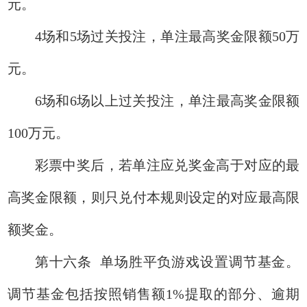
元。
4
场和
5
场过关投注，单注最高奖金限额
50
万
元。
6
场和
6
场以上过关投注，单注最高奖金限额
100
万元。
彩票中奖后，若单注应兑奖金高于对应的最
高奖金限额，则只兑付本规则设定的对应最高限
额奖金。
第十六条
单场胜平负游戏设置调节基金。
调节基金包括按照销售额
1%
提取的部分、逾期