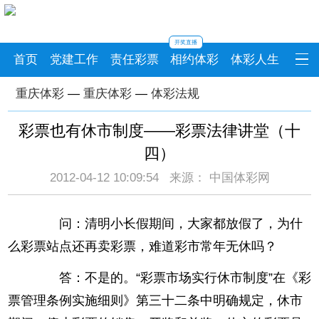
开奖直播
首页
党建工作
责任彩票
相约体彩
体彩人生
重庆体彩
—
重庆体彩
—
体彩法规
彩票也有休市制度——彩票法律讲堂（十
四）
2012-04-12 10:09:54 来源： 中国体彩网
问：清明小长假期间，大家都放假了，为什
么彩票站点还再卖彩票，难道彩市常年无休吗？
答：不是的。“彩票市场实行休市制度”在《彩
票管理条例实施细则》第三十二条中明确规定，休市