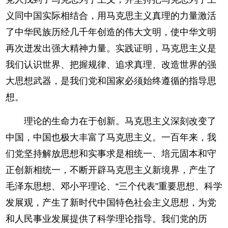
义同中国实际相结合，用马克思主义真理的力量激活
了中华民族历经几千年创造的伟大文明，使中华文明
再次迸发出强大精神力量。实践证明，马克思主义是
我们认识世界、把握规律、追求真理、改造世界的强
大思想武器，是我们党和国家必须始终遵循的指导思
想。
理论的生命力在于创新。马克思主义深刻改变了
中国，中国也极大丰富了马克思主义。一百年来，我
们党坚持解放思想和实事求是相统一、培元固本和守
正创新相统一，不断开辟马克思主义新境界，产生了
毛泽东思想、邓小平理论、“三个代表”重要思想、科学
发展观，产生了新时代中国特色社会主义思想，为党
和人民事业发展提供了科学理论指导。我们党的历