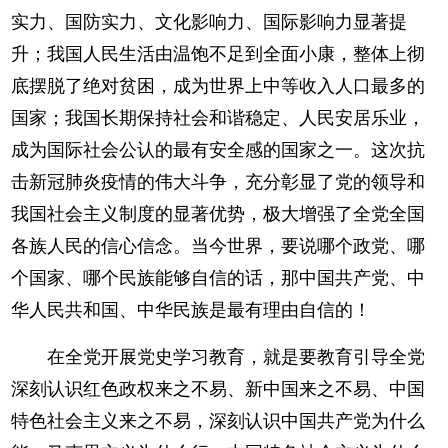
实力、国防实力、文化影响力、国际影响力显著提
升；我国人民生活由温饱不足到全面小康，整体上彻
底摆脱了绝对贫困，成为世界上中等收入人口最多的
国家；我国长期保持社会和谐稳定、人民安居乐业，
成为国际社会公认的最有安全感的国家之一。这次抗
击新冠肺炎疫情的伟大斗争，充分彰显了党的领导和
我国社会主义制度的显著优势，极大增强了全党全国
各族人民的信心信念。当今世界，要说哪个政党、哪
个国家、哪个民族能够自信的话，那中国共产党、中
华人民共和国、中华民族是最有理由自信的！
在全党开展党史学习教育，就是要教育引导全党
深刻认识红色政权来之不易、新中国来之不易、中国
特色社会主义来之不易，深刻认识中国共产党为什么