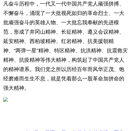
凡奋斗历程中，一代又一代中国共产党人顽强拼搏、
不懈奋斗，涌现了一大批视死如归的革命烈士、一大
批顽强奋斗的英雄人物、一大批忘我奉献的先进模
范，形成了井冈山精神、长征精神、遵义会议精神、
延安精神、西柏坡精神、红岩精神、抗美援朝精
神、“两弹一星”精神、特区精神、抗洪精神、抗震救灾
精神、抗疫精神等伟大精神，构筑起了中国共产党人
的精神谱系。我们党之所以历经百年而风华正茂、饱
经磨难而生生不息，就是凭着那么一股革命加拼命的
强大精神。