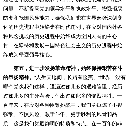
问题，不断提高党的领导水平和执政水平、增强拒腐
防变和抵御风险能力，确保我们党在世界形势深刻变
化的历史进程中始终走在时代前列，在应对国内外各
种风险挑战的历史进程中始终成为全国人民的主心
骨，在坚持和发展中国特色社会主义的历史进程中始
终成为坚强领导核心。
第五，进一步发扬革命精神，始终保持艰苦奋斗
的昂扬精神。
“人生天地间，长路有险夷。”世界上没有
哪个党像我们这样，遭遇过如此多的艰难险阻，经历
过如此多的生死考验，付出过如此多的惨烈牺牲。一
百年来，在应对各种困难挑战中，我们党锤炼了不畏
强敌、不惧风险、敢于斗争、勇于胜利的风骨和品
质。这是我们党最鲜明的特质和特点。在一百年的非