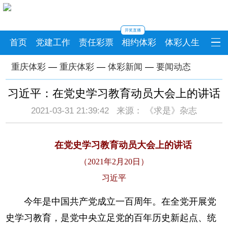
开奖直播
首页
党建工作
责任彩票
相约体彩
体彩人生
重庆体彩
—
重庆体彩
—
体彩新闻
—
要闻动态
习近平：在党史学习教育动员大会上的讲话
2021-03-31 21:39:42 来源： 《求是》杂志
在党史学习教育动员大会上的讲话
（2021年2月20日）
习近平
今年是中国共产党成立一百周年。在全党开展党
史学习教育，是党中央立足党的百年历史新起点、统