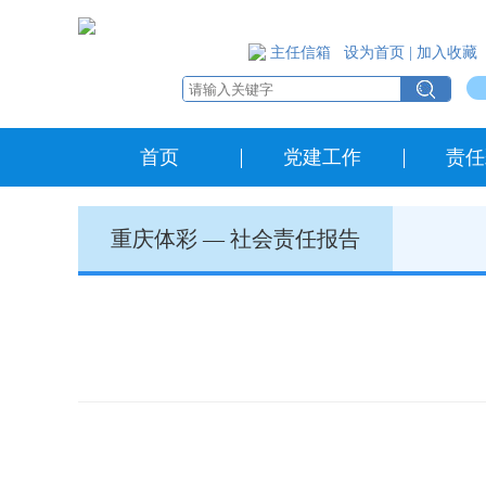
主任信箱
设为首页
|
加入收藏
首页
党建工作
责任
重庆体彩
—
社会责任报告