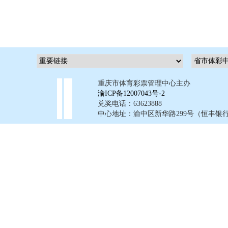
重庆市体育彩票管理中心主办
渝ICP备12007043号-2
兑奖电话：63623888
中心地址：渝中区新华路299号（恒丰银