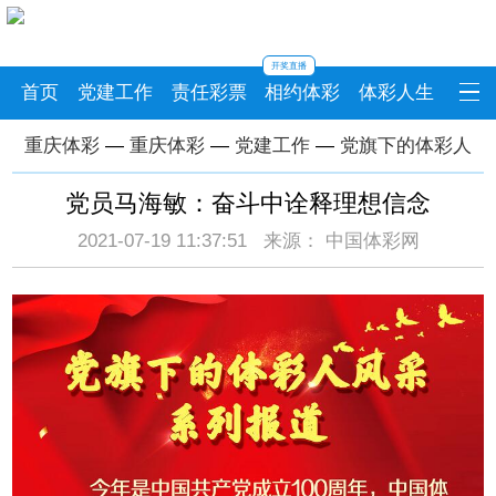
开奖直播
首页
党建工作
责任彩票
相约体彩
体彩人生
重庆体彩
—
重庆体彩
—
党建工作
—
党旗下的体彩人
党员马海敏：奋斗中诠释理想信念
2021-07-19 11:37:51 来源： 中国体彩网