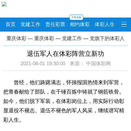
开奖直播
首页
党建工作
责任彩票
相约体彩
体彩人生
重庆体彩
—
重庆体彩
—
党建工作
—
党旗下的体彩人
退伍军人在体彩阵营立新功
2021-08-01 19:30:00 来源： 中国体彩网
曾经，他们踌躇满志，怀揣报国热情来到军营，
把青春献给了部队，在千锤百炼中铸就了钢筋铁骨。
如今，他们脱下军装，在体彩岗位上，用实际行动彰
显退役不褪志、退伍不褪色的军人风采，继续谱写精
彩人生。