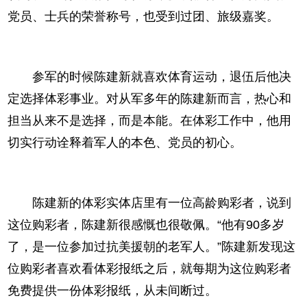
党员、士兵的荣誉称号，也受到过团、旅级嘉奖。
参军的时候陈建新就喜欢体育运动，退伍后他决
定选择体彩事业。对从军多年的陈建新而言，热心和
担当从来不是选择，而是本能。在体彩工作中，他用
切实行动诠释着军人的本色、党员的初心。
陈建新的体彩实体店里有一位高龄购彩者，说到
这位购彩者，陈建新很感慨也很敬佩。“他有90多岁
了，是一位参加过抗美援朝的老军人。”陈建新发现这
位购彩者喜欢看体彩报纸之后，就每期为这位购彩者
免费提供一份体彩报纸，从未间断过。