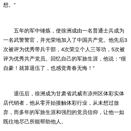
想。”
五年的军中锤炼，使徐洲成由一名普通士兵成为
一名武警警官，并光荣地加入了中国共产党。他先后3
次被评为优秀带兵干部，4次荣立个人三等功，5次被
评为优秀共产党员。回忆自己的军旅生涯，他说：“很
自豪！就算退伍了，也感觉青春无悔！”
退伍后，徐洲成为甘肃省武威市凉州区体彩实体
店代销者，他从零开始接触体彩行业，从未想过放
弃，而多年的军旅生涯和强烈的党员信仰，让他一如
既往地尽己所能帮助他人。