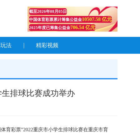
截至
2026年08月05日
10507.58 亿元
中国体育彩票累计筹集公益金
706.54 亿元
2025年度已筹集公益金
彩玩法
精彩视频
小学生排球比赛成功举办
体育彩票”2022重庆市小学生排球比赛在重庆市育