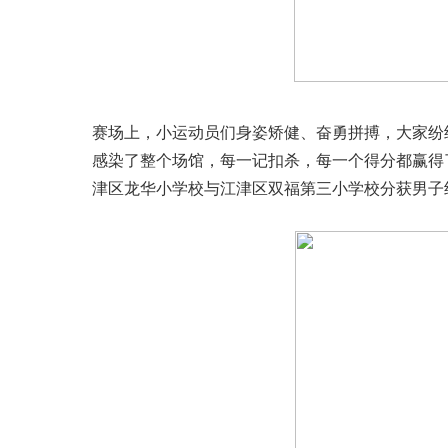
赛场上，小运动员们身姿矫健、奋勇拼搏，大家纷
感染了整个场馆，每一记扣杀，每一个得分都赢得
津区龙华小学校与江津区双福第三小学校分获男子