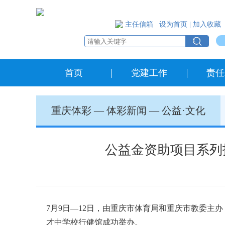
主任信箱
设为首页
|
加入收藏
首页
党建工作
责任
重庆体彩
—
体彩新闻
—
公益·文化
公益金资助项目系列报
7月9日—12日，由重庆市体育局和重庆市教委主
才中学校行健馆成功举办。