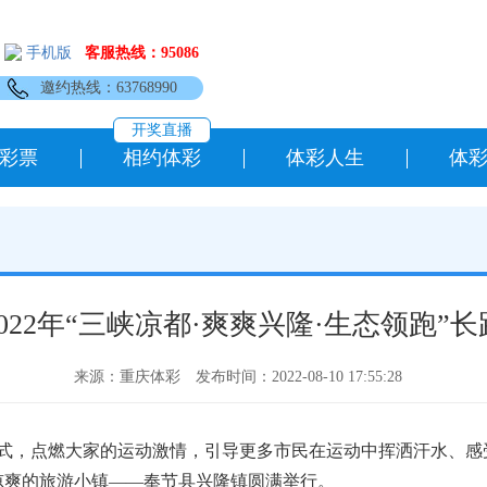
手机版
客服热线：95086
邀约热线：63768990
开奖直播
彩票
相约体彩
体彩人生
体
022年“三峡凉都·爽爽兴隆·生态领跑”
来源：重庆体彩
发布时间：2022-08-10 17:55:28
，点燃大家的运动激情，引导更多市民在运动中挥洒汗水、感受快
丽凉爽的旅游小镇——奉节县兴隆镇圆满举行。