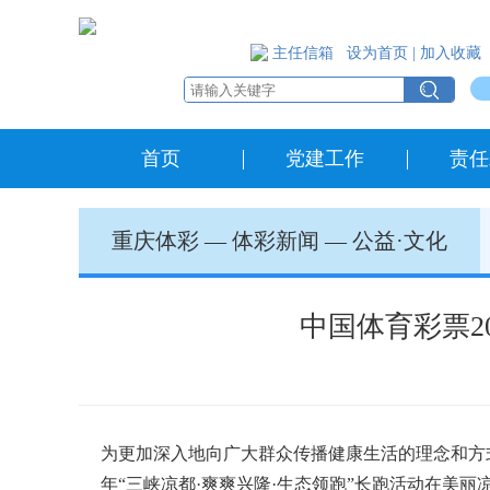
主任信箱
设为首页
|
加入收藏
首页
党建工作
责任
重庆体彩
—
体彩新闻
—
公益·文化
中国体育彩票2
为更加深入地向广大群众传播健康生活的理念和方式
年“三峡凉都·爽爽兴隆·生态领跑”长跑活动在美