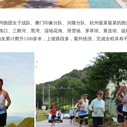
州跑团女子战队、夔门印象分队、兴隆分队、杭州最菜最菜的跑
路口、三桥河、黑湾、湿地花海、滑雪场、茅草坝、黄连坝、硫
跑友累计爬升1200多米，上坡路段多，紫外线强，完成全程具有