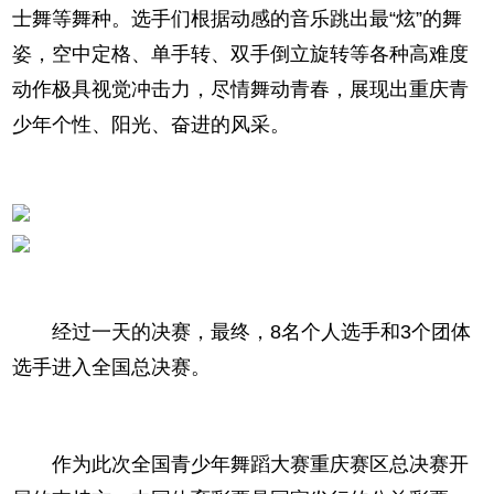
士舞等舞种。选手们根据动感的音乐跳出最“炫”的舞
姿，空中定格、单手转、双手倒立旋转等各种高难度
动作极具视觉冲击力，尽情舞动青春，展现出重庆青
少年个性、阳光、奋进的风采。
经过一天的决赛，最终，8名个人选手和3个团体
选手进入全国总决赛。
作为此次全国青少年舞蹈大赛重庆赛区总决赛开