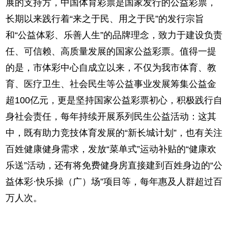
展的支持方，中国体育彩票是国家发行的公益彩票，
长期以来践行着“来之于民、用之于民”的发行宗旨
和“公益体彩、乐善人生”的品牌理念，致力于建设负责
任、可信赖、高质量发展的国家公益彩票。值得一提
的是，市体彩中心自成立以来，不仅为我市体育、教
育、医疗卫生、社会民生等公益事业发展筹集公益金
超100亿元，更是坚持国家公益彩票初心，积极践行自
身社会责任，每年持续开展系列民生公益活动：这其
中，既有助力竞技体育发展的“新长城计划”，也有关注
百姓健康健身需求，发放“菜单式”运动补贴的“健康欢
乐送”活动，还有将免费健身房直接建到百姓身边的“公
益体彩·快乐操（广）场”项目等，每年惠及人群超过百
万人次。