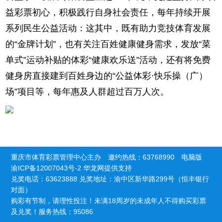
益彩票初心，积极践行自身社会责任，每年持续开展
系列民生公益活动：这其中，既有助力竞技体育发展
的“金牌计划”，也有关注百姓健康健身需求，发放“菜
单式”运动补贴的体彩“健康欢乐送”活动，还有将免费
健身房直接建到百姓身边的“公益体彩·快乐操（广）
场”项目等，每年惠及人群超过百万人次。
重庆市体育彩票管理中心主办 邀约热线：63768990
电脑版
渝ICP备12007043号-2
华龙网提供支持
兑奖电话：63623888 兑奖地址：渝中区新华路299号（恒丰银行
对面）
购彩有节制，请理性投注！未满18周岁的未成年人不得购买彩票
及兑奖！服务热线：95086