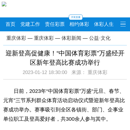
开奖直播
首页
党建工作
责任彩票
相约体彩
体彩人生
重庆体彩
—
重庆体彩
—
体彩新闻
—
公益·文化
迎新登高促健康！“中国体育彩票”万盛经开
区新年登高比赛成功举行
2023-01-12 18:30:00 来源： 重庆体彩
日前，2023年“中国体育彩票”万盛“元旦、春节、
元宵”三节系列群众体育活动启动仪式暨迎新年登高比
赛成功举办。赛事吸引到全区各镇街、部门、企事业
单位职工及登高爱好者，共300余人参与其中。