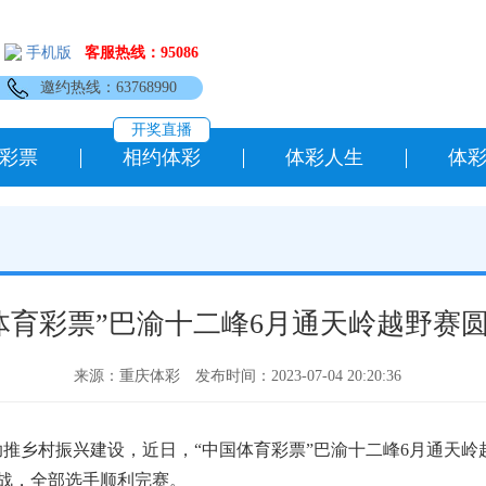
手机版
客服热线：95086
邀约热线：63768990
开奖直播
彩票
相约体彩
体彩人生
体
体育彩票”巴渝十二峰6月通天岭越野赛
来源：重庆体彩
发布时间：2023-07-04 20:20:36
助推乡村振兴建设，近日，“中国体育彩票”巴渝十二峰6月通天
战，全部选手顺利完赛。