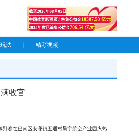
截至
2026年08月05日
10507.58 亿元
中国体育彩票累计筹集公益金
706.54 亿元
2025年度已筹集公益金
彩玩法
精彩视频
圆满收官
岭越野赛在巴南区安澜镇五通村昊宇航空产业园火热