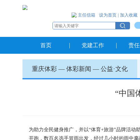
主任信箱
设为首页
|
加入收藏
首页
党建工作
责任
重庆体彩
—
体彩新闻
—
公益·文化
“中国
为助力全民健身推广，并以“体育+旅游”品牌活动
开跑，数百名选手冒雨出发，经过几小时的雨中鏖