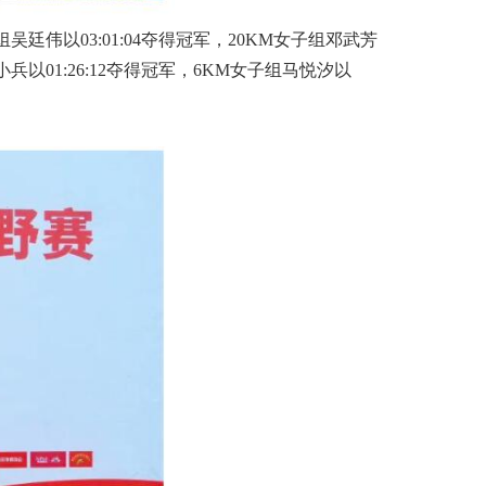
组吴廷伟以03:01:04夺得冠军，20KM女子组邓武芳
石小兵以01:26:12夺得冠军，6KM女子组马悦汐以