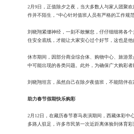
2月9日，正值除夕之夜，当大多数人与家人团聚
作并不陌生，“中心针对值班人员有严格的工作规
刘晓翔紧绷神经，一刻不敢懈怠，仔仔细细将各个
住安全底线，才能让大家安心过个好节，这也是他
休市期间，因部分商业综合体、购物中心、旅游景
中可能出现的各类问题。此外，为确保广大购彩者
刘晓翔坦言，虽然自己在除夕夜值班，不能陪伴在
助力春节假期快乐购彩
2月12日，在藏历春节赛马表演期间，西藏体彩中
多路人驻足，许多市民第一次近距离体验到体育彩