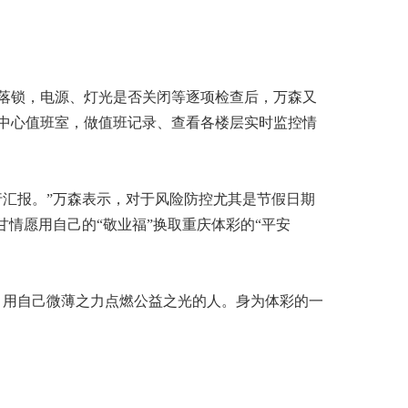
否落锁，电源、灯光是否关闭等逐项检查后，万森又
中心值班室，做值班记录、查看各楼层实时监控情
汇报。”万森表示，对于风险防控尤其是节假日期
情愿用自己的“敬业福”换取重庆体彩的“平安
、用自己微薄之力点燃公益之光的人。身为体彩的一