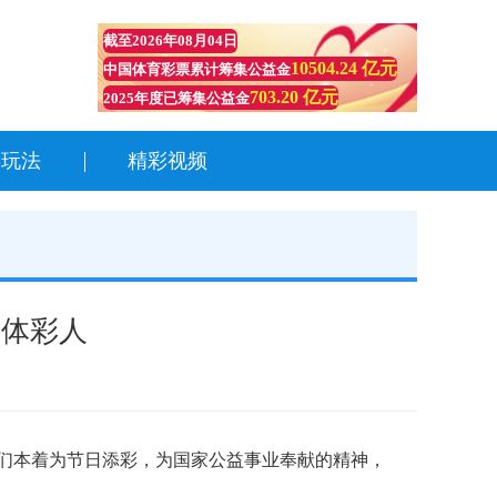
截至
2026年08月04日
10504.24 亿元
中国体育彩票累计筹集公益金
703.20 亿元
2025年度已筹集公益金
彩玩法
精彩视频
的体彩人
们本着为节日添彩，为国家公益事业奉献的精神，