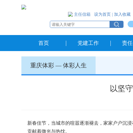
主任信箱
设为首页
|
加入收藏
首页
党建工作
责任
重庆体彩
—
体彩人生
以坚守
新春佳节，当城市的喧嚣逐渐褪去，家家户户沉浸
贡献着微光与热忱。