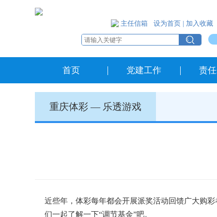
主任信箱
设为首页
|
加入收藏
首页
党建工作
责任
重庆体彩
—
乐透游戏
近些年，体彩每年都会开展派奖活动回馈广大购彩
们一起了解一下“调节基金”吧。