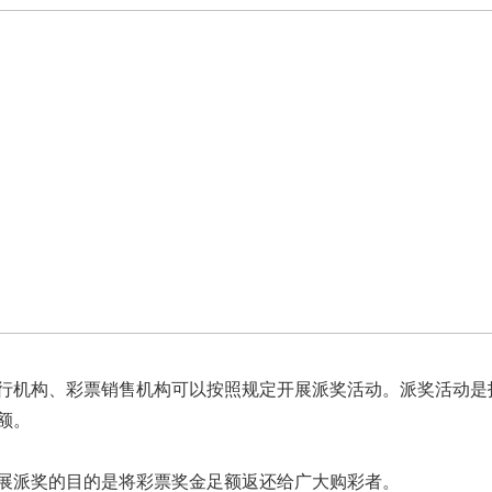
行机构、彩票销售机构可以按照规定开展派奖活动。派奖活动是
金额。
展派奖的目的是将彩票奖金足额返还给广大购彩者。