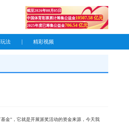
截至
2026年08月05日
10507.58 亿元
中国体育彩票累计筹集公益金
706.54 亿元
2025年度已筹集公益金
彩玩法
精彩视频
基金”，它就是开展派奖活动的资金来源，今天我