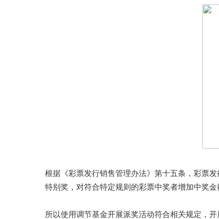
根据《彩票发行销售管理办法》第十五条，彩票发
特别奖，对符合特定规则的彩票中奖者增加中奖
所以使用调节基金开展派奖活动符合相关规定，开