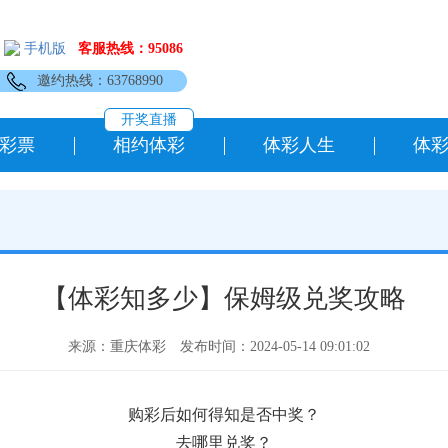
手机版
客服热线：95086
邀约热线：63768990
开奖直播
彩票
相约体彩
体彩人生
体
【体彩知多少】保姆级兑奖攻略
来源：重庆体彩
发布时间：2024-05-14 09:01:02
购彩后如何得知是否中奖？
去哪里兑奖？