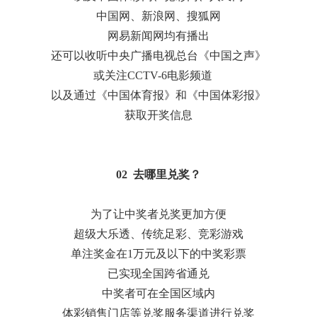
中国网、新浪网、搜狐网
网易新闻网均有播出
还可以收听中央广播电视总台《中国之声》
或关注CCTV-6电影频道
以及通过《中国体育报》和《中国体彩报》
获取开奖信息
02 去哪里兑奖？
为了让中奖者兑奖更加方便
超级大乐透、传统足彩、竞彩游戏
单注奖金在1万元及以下的中奖彩票
已实现全国跨省通兑
中奖者可在全国区域内
体彩销售门店等兑奖服务渠道进行兑奖