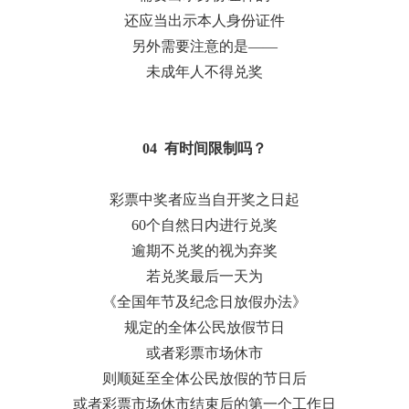
还应当出示本人身份证件
另外需要注意的是——
未成年人不得兑奖
04 有时间限制吗？
彩票中奖者应当自开奖之日起
60个自然日内进行兑奖
逾期不兑奖的视为弃奖
若兑奖最后一天为
《全国年节及纪念日放假办法》
规定的全体公民放假节日
或者彩票市场休市
则顺延至全体公民放假的节日后
或者彩票市场休市结束后的第一个工作日