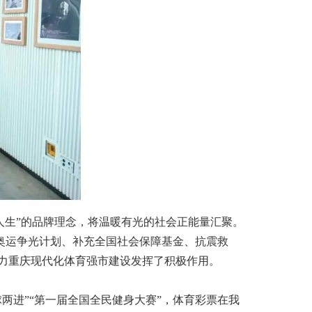
人生”的品牌理念，将温暖有光的社会正能量汇聚。
划、奥运争光计划、补充全国社会保障基金、抗震救
力重庆现代化体育强市建设发挥了积极作用。
球两进”“第一届全国全民健身大赛”，体育彩票在我