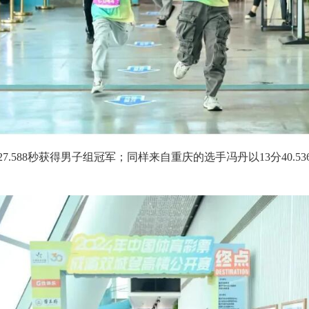
.588秒获得男子组冠军；同样来自重庆的选手冯丹以13分40.53