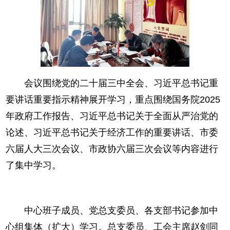
会议围绕党的二十届三中全会、习近平总书记重
要讲话重要指示精神展开学习，重点围绕国务院2025
年政府工作报告、习近平总书记关于全面从严治党的
论述、习近平总书记关于经济工作的重要讲话、市委
六届人大三次会议、市政协六届三次会议等内容进行
了集中学习。
中心班子成员、党总支委员、各支部书记参加中
心组集体（扩大）学习。总支委员、工会主席赵剑同