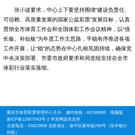
张小波要求，中心上下要坚持围绕“建设负责任、
可信赖、高质量发展的国家公益彩票”发展目标，认真
贯彻全市体育工作会和全国体彩工作会议精神，以“强
长板、补短板”为年度工作主思路，平稳有序推进各项
工作开展，让“稳”的态势在中心扎根巩固持续，确保党
中央决策部署、市委市政府要求和局党组安排在全市
体彩行业落实落细。
重庆市体育彩票管理中心主办 邀约热线：63768990
电脑版
渝ICP备12007043号-2
华龙网提供支持
兑奖电话：63623888 兑奖地址：渝中区新华路299号（恒丰银行
对面）