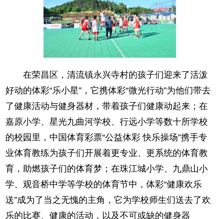
在荣昌区，清流镇永兴寺村的孩子们迎来了活泼
好动的体彩“乐小星”，它携体彩“微光行动”为他们带去
了健康活动与健身器材，带着孩子们健康动起来；在
嘉原小学、星光九曲河学校、行远小学等数十所学校
的校园里，中国体育彩票“公益体彩 快乐操场”携手专
业体育教练为孩子们开展着更专业、更系统的体育教
育，助燃孩子们的体育梦；在珠江城小学、九鼎山小
学、观音桥中学等学校的体育节中，体彩“健康欢乐
送”成为了当之无愧的主角，它为学校师生们送去了欢
乐的比赛、健康的活动，以及不可或缺的健身器