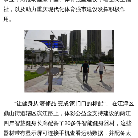
祉，以及助力重庆现代化体育强市建设发挥积极作
用。
“让健身从‘奢侈品’变成‘家门口的标配’”。在江津区
鼎山街道辖区滨江路上，体彩公益金支持建设的两江
四岸智慧健身长廊配备了20多件智能健身器材，这些
器材带有显示屏可连接手机查看运动数据，并配备太