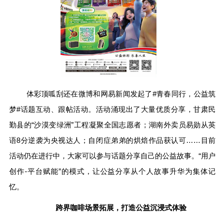
体彩顶呱刮还在微博和网易新闻发起了#青春同行，公益筑
梦#话题互动、跟帖活动。活动涌现出了大量优质分享，甘肃民
勤县的“沙漠变绿洲”工程凝聚全国志愿者；湖南外卖员易勋从英
语8分逆袭为央视达人；自闭症弟弟的烘焙作品获认可……目前
活动仍在进行中，大家可以参与话题分享自己的公益故事。“用户
创作-平台赋能”的模式，让公益分享从个人故事升华为集体
记
忆。
跨界咖啡场景拓展，打造公益沉浸式体验