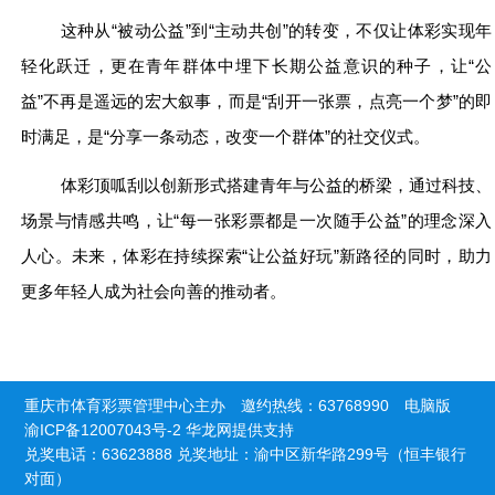
这种从“被动公益”到“主动共创”的转变，不仅让体彩实现年
轻化跃迁，更在青年群体中埋下长期公益意识的种子，让“公
益”不再是遥远的宏大叙事，而是“刮开一张票，点亮一个梦”的即
时满足，是“分享一条动态，改变一个群体”的社交仪式。
体彩顶呱刮以创新形式搭建青年与公益的桥梁，通过科技、
场景与情感共鸣，让“每一张彩票都是一次随手公益”的理念深入
人心。未来，体彩在持续探索“让公益好玩”新路径的同时，助力
更多年轻人成为社会向善的推动者。
重庆市体育彩票管理中心主办 邀约热线：63768990
电脑版
渝ICP备12007043号-2
华龙网提供支持
兑奖电话：63623888 兑奖地址：渝中区新华路299号（恒丰银行
对面）