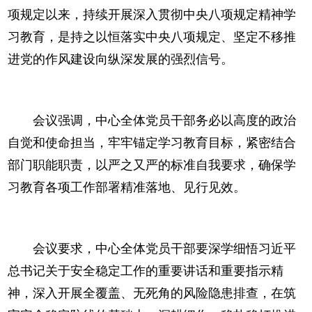
项规定以来，持续开展深入贯彻中央八项规定精神学
习教育，是持之以恒落实中央八项规定、坚定不移推
进党的作风建设向纵深发展的强烈信号。
会议强调，中心全体党员干部务必以高度的政治
自觉和使命担当，牢牢锚定学习教育目标，紧密结合
部门职能职责，以严之又严的标准自我要求，确保学
习教育各项工作部署精准落地、见行见效。
会议要求，中心全体党员干部要深学细悟习近平
总书记关于安全稳定工作的重要讲话和重要指示精
神，深入开展全覆盖、无死角的风险隐患排查，在筑