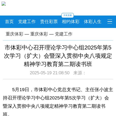
开奖直播
首页
党建工作
责任彩票
相约体彩
体彩人生
重庆体彩
—
重庆体彩
—
党建工作
市体彩中心召开理论学习中心组2025年第5
次学习（扩大）会暨深入贯彻中央八项规定
精神学习教育第二期读书班
2025-05-19 21:08:50 来源：
5月19日，市体彩中心党总支书记、主任张小波主
持召开理论学习中心组2025年第5次学习（扩大）会
暨深入贯彻中央八项规定精神学习教育第二期读书
班。