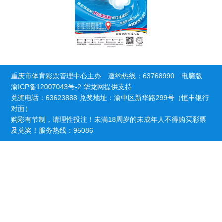
重庆市体育彩票管理中心主办 邀约热线：63768990
电脑版
渝ICP备12007043号-2
华龙网提供支持
兑奖电话：63623888 兑奖地址：渝中区新华路299号（恒丰银行
对面）
购彩有节制，请理性投注！未满18周岁的未成年人不得购买彩票
及兑奖！服务热线：95086