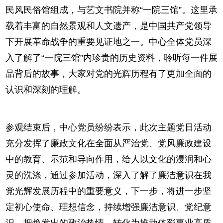
民风民俗馆组成，与艺文书院并称“一院三馆”。这里承
载着丰富的自然景观和人文遗产，是中国共产党领导
下开展革命战争的重要见证地之一。中心全体党员深
入了解了“一院三馆”内珍贵的历史资料，聆听每一件展
品背后的故事，大家对党的光辉历程有了更加全面的
认识和深刻的理解。
参观结束后，中心党员纷纷表示，此次主题党日活动
充分发挥了廉政文化在全面从严治党、党风廉政建设
中的教育、示范和导向作用，给人以文化的浸润和心
灵的洗涤，通过参加活动，深入了解了廉洁意识在我
党光辉发展历程中的重要意义，下一步，将进一步坚
定初心使命、理想信念，持续增强廉洁意识、党纪意
识，把焕发出的政治热情，转化为推动体彩事业高质