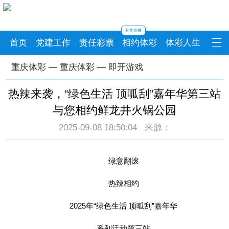
开奖直播
首页
党建工作
责任彩票
相约体彩
体彩人生
重庆体彩
—
重庆体彩
—
即开游戏
热辣来袭，“绿色生活 顶呱刮”嘉年华第三站
与您相约鲜龙井火锅公园
2025-09-08 18:50:04 来源：
绿意翻滚
热辣相约
2025年“绿色生活
顶呱刮
”嘉年华
系列活动第三站