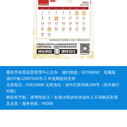
重庆市体育彩票管理中心主办 邀约热线：63768990
电脑版
渝ICP备12007043号-2
华龙网提供支持
兑奖电话：63623888 兑奖地址：渝中区新华路299号（恒丰银行
对面）
购彩有节制，请理性投注！未满18周岁的未成年人不得购买彩票
及兑奖！服务热线：95086