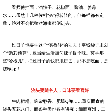
看师傅拌面，油辣子、花椒面、酱油、姜蒜
水……虽然十几种佐料“夯”得转转的，但每样都有定
数，绝对不会把整盆海椒都倒进去。
过日子也要学这个“夯得转”的功夫！零钱袋子里划
个“购彩预算”，逗当给生活加勺辣子提个味。莫学那
些“哈板儿”，把过日子的钱都甩进去，那不是吃面，是
烧喉咙！
浇头要随各人，口味要看喜好
牛肉耙糯、豌杂醇香、肥肠Q弹……重庆面食的
浇头五花八门。面条种类也各有讲究：细面爽滑，二