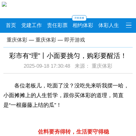
开奖直播
首页
党建工作
责任彩票
相约体彩
体彩人生
重庆体彩
—
重庆体彩
—
即开游戏
彩市有“理”丨小面要挑匀，购彩要醒活！
2025-09-18 17:30:48 来源： 重庆体彩
各位老板儿，吃面了没？没吃先来听我摆一哈，
小面摊摊上的人生哲学，跟你买体彩的道理，简直
是“一根藤藤上结的瓜”！
佐料要夯得转，生活要守得稳