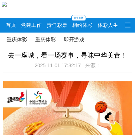
开奖直播
首页
党建工作
责任彩票
相约体彩
体彩人生
重庆体彩
—
重庆体彩
—
即开游戏
去一座城，看一场赛事，寻味中华美食！
2025-11-01 17:32:17 来源：