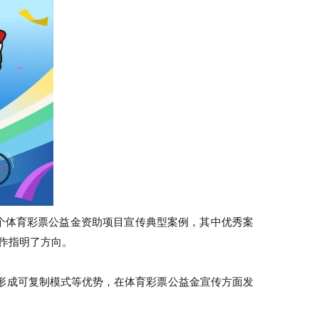
5个体育彩票公益金资助项目宣传典型案例，其中优秀案
作指明了方向。
形成可复制模式等优势，在体育彩票公益金宣传方面发