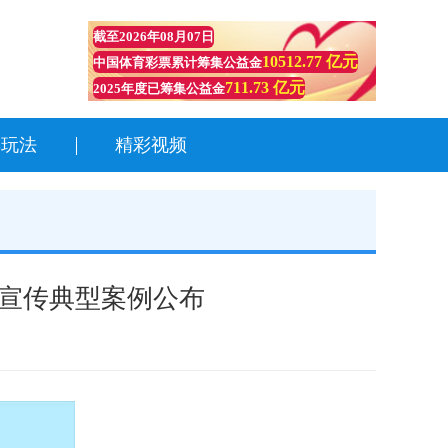
截至
2026年08月07日
10512.77 亿元
中国体育彩票累计筹集公益金
711.73 亿元
2025年度已筹集公益金
彩玩法
精彩视频
目宣传典型案例公布