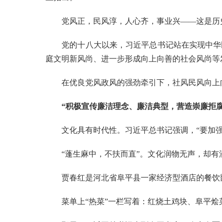
党风正，民风淳，人心齐，事业兴——这是历
党的十八大以来，习近平总书记站在实现中华民
庭文明新风尚、进一步形成向上向善的社会风尚等
在优良党风政风的强劲牵引下，社风民风向上向
“积极宣传廉洁理念、廉洁典型，营造崇廉拒腐
文化具有时代性。习近平总书记强调，“要加强新
“蓬生麻中，不扶而直”。文化润物无声，却有
贾春红是河北省阜平县一家经济型酒店的餐饮部
菜单上“热菜”一栏写着：红烧土鸡块、阜平烩菜、