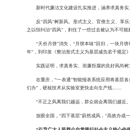
新时代廉洁文化建设扎实推进，涵养求真务实、
反“四风”树新风。形式主义、官僚主义、享乐
之以恒纠治“四风”，刹住了一些过去被认为不可
“天价月饼”消失，“月饼本味”回归，一块月饼映
年”，到印发《整治形式主义为基层减负若干规定
实践证明，求真务实、崇廉拒腐的良好风尚树立
在重庆，“一表通”智能报表系统应用将基层各类
们办”，硬核技术从实验室更快走向生产线……
“不正之风离我们越远，群众就会离我们越近。
放眼全国，“四下基层”蔚然成风，“高效办成一
“引导广大人民群众自觉践行社会主义核心价