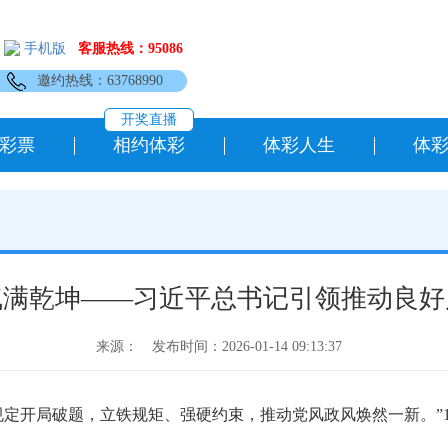
手机版
客服热线：95086
邀约热线：63768990
开奖直播
彩票
相约体彩
体彩人生
体
气满乾坤——习近平总书记引领推动良好
来源：
发布时间：2026-01-14 09:13:37
开局破题，立铁规矩、强硬约束，推动党风政风焕然一新。”1