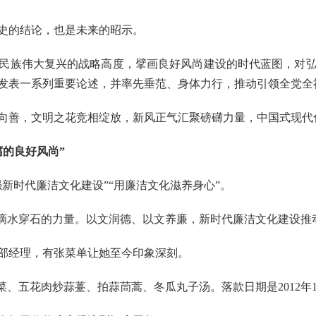
史的结论，也是未来的昭示。
族伟大复兴的战略高度，擘画良好风尚建设的时代蓝图，对弘
发表一系列重要论述，并率先垂范、身体力行，推动引领全党全
善，文明之花竞相绽放，新风正气汇聚磅礴力量，中国式现代
的良好风尚”
时代廉洁文化建设”“用廉洁文化滋养身心”。
滴水穿石的力量。以文润德、以文养廉，新时代廉洁文化建设推
经理，有张菜单让她至今印象深刻。
五花肉炒蒜薹、拍蒜茼蒿、冬瓜丸子汤。落款日期是2012年12