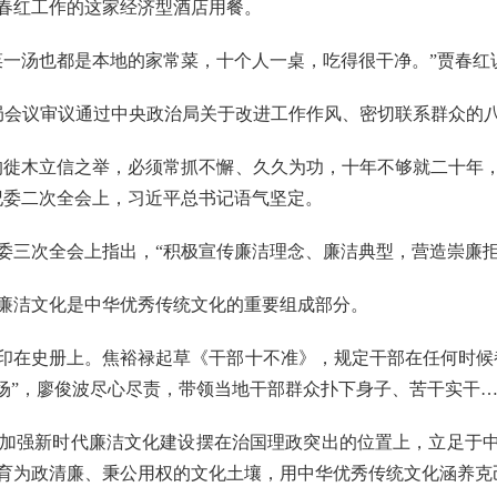
红工作的这家经济型酒店用餐。
一汤也都是本地的家常菜，十个人一桌，吃得很干净。”贾春红
治局会议审议通过中央政治局关于改进工作作风、密切联系群众的
徙木立信之举，必须常抓不懈、久久为功，十年不够就二十年，
央纪委二次全会上，习近平总书记语气坚定。
委三次全会上指出，“积极宣传廉洁理念、廉洁典型，营造崇廉拒
洁文化是中华优秀传统文化的重要组成部分。
在史册上。焦裕禄起草《干部十不准》，规定干部在任何时候都
会场”，廖俊波尽心尽责，带领当地干部群众扑下身子、苦干实干
强新时代廉洁文化建设摆在治国理政突出的位置上，立足于中国
育为政清廉、秉公用权的文化土壤，用中华优秀传统文化涵养克