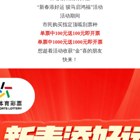
“新春添好运 骏马启鸿福”活动
活动期间
市民购买指定顶呱刮票种
单票中100元送100元即开票
单票中1000元送1000元即开票
想趁着活动收获“金”喜的朋友
快来！