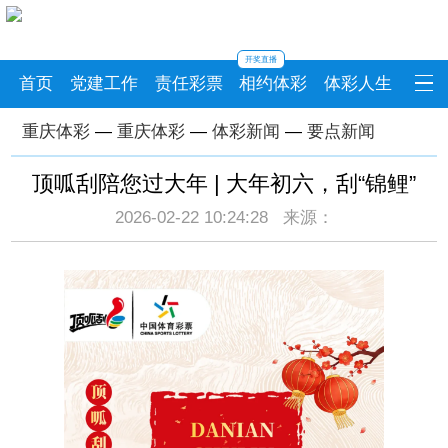
开奖直播
首页
党建工作
责任彩票
相约体彩
体彩人生
重庆体彩
—
重庆体彩
—
体彩新闻
—
要点新闻
顶呱刮陪您过大年 | 大年初六，刮“锦鲤”
2026-02-22 10:24:28 来源：