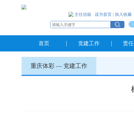
主任信箱
设为首页
|
加入收藏
首页
党建工作
责任
重庆体彩
—
党建工作