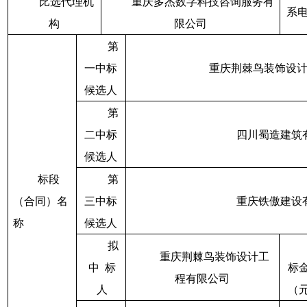
比选代理机
重庆多杰数字科技咨询服务有
系电
构
限公司
第
一中标
重庆荆棘鸟装饰设
候选人
第
二中标
四川蜀造建筑
候选人
标段
第
（合同）名
三中标
重庆铁傲建设
称
候选人
拟
重庆荆棘鸟装饰设计工
中 标
标
程有限公司
人
（