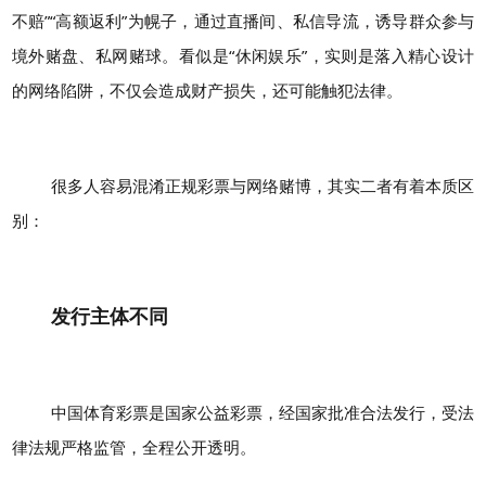
不赔”“高额返利”为幌子，通过直播间、私信导流，诱导群众参与
境外赌盘、私网赌球。看似是“休闲娱乐”，实则是落入精心设计
的网络陷阱，不仅会造成财产损失，还可能触犯法律。
很多人容易混淆正规彩票与网络赌博，其实二者有着本质区
别：
发行主体不同
中国体育彩票是国家公益彩票，经国家批准合法发行，受法
律法规严格监管，全程公开透明。