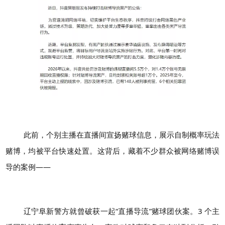
此前，个别主播在直播间宣扬赌球信息，展示自制概率玩法
赌博，均被平台快速处置。这背后，藏着不少群众被网络赌博误
导的案例——
辽宁阜新警方就曾破获一起“直播导流”赌球团伙案。3 个主