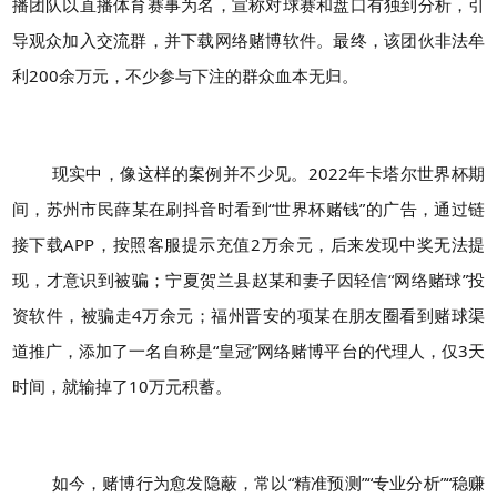
播团队以直播体育赛事为名，宣称对球赛和盘口有独到分析，引
导观众加入交流群，并下载网络赌博软件。最终，该团伙非法牟
利200余万元，不少参与下注的群众血本无归。
现实中，像这样的案例并不少见。2022年卡塔尔世界杯期
间，苏州市民薛某在刷抖音时看到“世界杯赌钱”的广告，通过链
接下载APP，按照客服提示充值2万余元，后来发现中奖无法提
现，才意识到被骗；宁夏贺兰县赵某和妻子因轻信“网络赌球”投
资软件，被骗走4万余元；福州晋安的项某在朋友圈看到赌球渠
道推广，添加了一名自称是“皇冠”网络赌博平台的代理人，仅3天
时间，就输掉了10万元积蓄。
如今，赌博行为愈发隐蔽，常以“精准预测”“专业分析”“稳赚