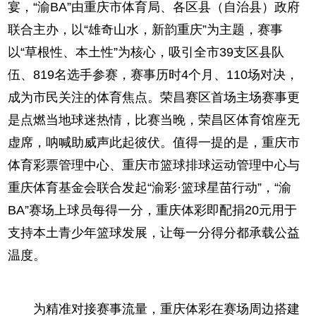
宴，“渝BA”由重庆市体育局、各区县（自治县）政府
联合主办，以“雄奇山水，新韵重庆”为主题，赛事
以“草根性、本土性”为核心，吸引全市39支区县队
伍、819名选手参赛，赛事历时4个月、110场对决，
成为市民关注的体育焦点。荣昌赛区首场主场赛事更
是点燃当地球迷热情，比赛当晚，荣昌区体育馆座无
虚席，呐喊助威声此起彼伏。值得一提的是，重庆市
体育彩票管理中心、重庆市篮球排球运动管理中心与
重庆体育基金会联合发起“渝彩·篮球星苗行动”，“渝
BA”赛场上球员每得一分，重庆体彩即配捐20元用于
支持本土青少年篮球发展，让每一分得分都承载公益
温度。
为精准对接赛事流量，重庆体彩在赛场周边搭建