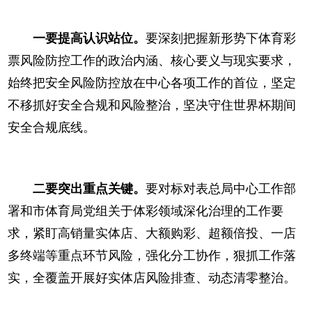
一要提高认识站位。
要深刻把握新形势下体育彩
票风险防控工作的政治内涵、核心要义与现实要求，
始终把安全风险防控放在中心各项工作的首位，坚定
不移抓好安全合规和风险整治，坚决守住世界杯期间
安全合规底线。
二要突出重点关键。
要对标对表总局中心工作部
署和市体育局党组关于体彩领域深化治理的工作要
求，紧盯高销量实体店、大额购彩、超额倍投、一店
多终端等重点环节风险，强化分工协作，狠抓工作落
实，全覆盖开展好实体店风险排查、动态清零整治。