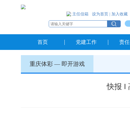
主任信箱
设为首页
|
加入收藏
首页
党建工作
责任
重庆体彩
—
即开游戏
快报 