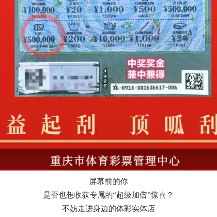
屏幕前的你
是否也想收获专属的“超级加倍”惊喜？
不妨走进身边的体彩实体店