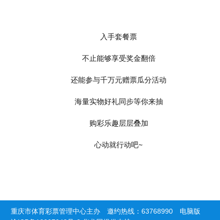
入手套餐票
不止能够享受奖金翻倍
还能参与千万元赠票瓜分活动
海量实物好礼同步等你来抽
购彩乐趣层层叠加
心动就行动吧~
重庆市体育彩票管理中心主办 邀约热线：63768990
电脑版