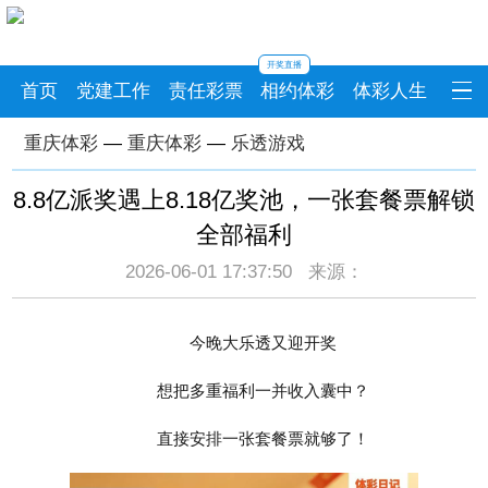
开奖直播
首页
党建工作
责任彩票
相约体彩
体彩人生
重庆体彩
—
重庆体彩
—
乐透游戏
8.8亿派奖遇上8.18亿奖池，一张套餐票解锁
全部福利
2026-06-01 17:37:50 来源：
今晚大乐透又迎开奖
想把多重福利一并收入囊中？
直接安排一张套餐票就够了！