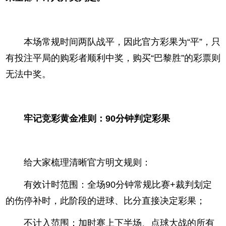
本场常规时间两队战平，因此官方彩果为“平”，只
有投注平局的购彩者顺利中奖，购买“巴黎胜”的彩票则
无法中奖。
牢记竞彩黄金准则：90分钟判定彩果
给大家梳理清晰官方明文规则：
有效计时范围：全场90分钟常规比赛+裁判划定
的伤停补时，此阶段的进球、比分直接决定彩果；
不计入范围：加时赛上下半场、点球大战的所有