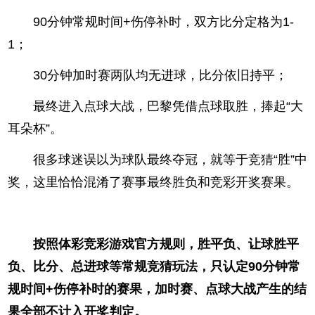
90分钟常规时间+伤停补时，双方比分定格为1-
1；
30分钟加时赛两队均无进球，比分依旧持平；
最终进入点球大战，巴黎凭借点球取胜，捧起“大
耳朵杯”。
很多球迷误以为球队最终夺冠，就等于竞猜“胜”中
奖，这里恰恰混淆了赛事最终胜负和竞彩开奖赛果。
按照体彩竞彩游戏官方规则，胜平负、让球胜平
负、比分、总进球等常规竞猜玩法，只认定90分钟常
规时间+伤停补时的赛果，加时赛、点球大战产生的结
果全部不计入开奖判定。