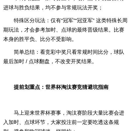
进球与胜负结果，均不参与常规玩法开奖；
特殊区分玩法：仅有“冠军”“冠亚军” 这类特殊长周
期玩法，才会参考加时、点球的最终晋级结果。比赛
本身的胜平负、比分不受影响。
简单总结：看竞彩中奖只看常规时间比分，球队
最后加时 / 点球翻盘，不改变开奖结果。
提前划重点：世界杯淘汰赛竞猜避坑指南
马上迎来世界杯赛事，淘汰赛阶段大量比赛会进
入加时、点球环节，大家投注前一定要吃透这条规