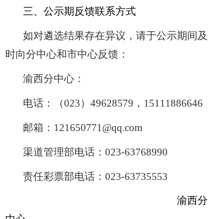
三、公示期反馈联系方式
如对遴选结果存在异议，请于公示期间及
时向分中心和市中心反馈：
渝西分中心：
电话：（023）49628579，15111886646
邮箱：121650771@qq.com
渠道管理部电话：023-63768990
责任彩票部电话：
023-63735553
渝西分