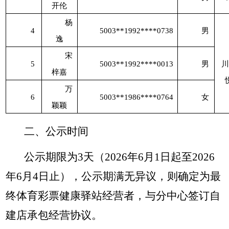
开伦
杨
4
5003**1992****0738
男
逸
宋
5
5003**1992****0013
男
川
梓嘉
万
6
5003**1986****0764
女
颖颖
二、公示时间
公示期限为3天（2026年6月1日起至2026
年6月4日止），公示期满无异议，则确定为最
终体育彩票健康驿站经营者，与分中心签订自
建店承包经营协议。