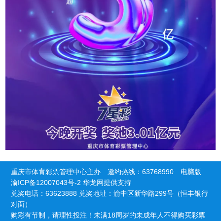
重庆市体育彩票管理中心主办 邀约热线：63768990
电脑版
渝ICP备12007043号-2
华龙网提供支持
兑奖电话：63623888 兑奖地址：渝中区新华路299号（恒丰银行
对面）
购彩有节制，请理性投注！未满18周岁的未成年人不得购买彩票