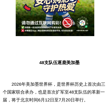
48支队伍逐鹿美加墨
2026年美加墨世界杯，是世界杯历史上首次由三
个国家联合承办，也是首次扩军至48支队伍的革新一
届，将于北京时间6月12日至7月20日举行。