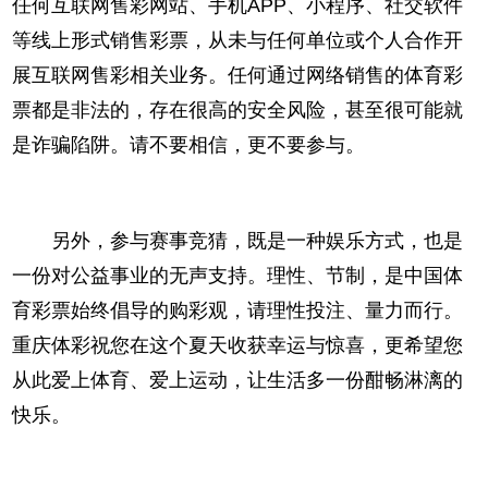
任何互联网售彩网站、手机APP、小程序、社交软件
等线上形式销售彩票，从未与任何单位或个人合作开
展互联网售彩相关业务。任何通过网络销售的体育彩
票都是非法的，存在很高的安全风险，甚至很可能就
是诈骗陷阱。请不要相信，更不要参与。
另外，参与赛事竞猜，既是一种娱乐方式，也是
一份对公益事业的无声支持。理性、节制，是中国体
育彩票始终倡导的购彩观，请理性投注、量力而行。
重庆体彩祝您在这个夏天收获幸运与惊喜，更希望您
从此爱上体育、爱上运动，让生活多一份酣畅淋漓的
快乐。