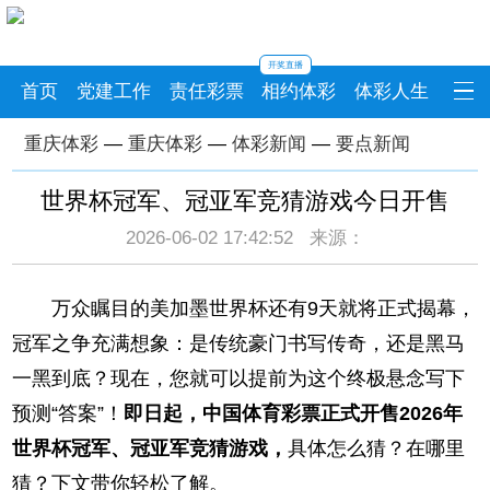
开奖直播
首页
党建工作
责任彩票
相约体彩
体彩人生
重庆体彩
—
重庆体彩
—
体彩新闻
—
要点新闻
世界杯冠军、冠亚军竞猜游戏今日开售
2026-06-02 17:42:52 来源：
万众瞩目的美加墨世界杯还有9天就将正式揭幕，
冠军之争充满想象：是传统豪门书写传奇，还是黑马
一黑到底？现在，您就可以提前为这个终极悬念写下
预测“答案”！
即日起，中国体育彩票正式开售2026年
世界杯冠军、冠亚军竞猜游戏，
具体怎么猜？在哪里
猜？下文带你轻松了解。