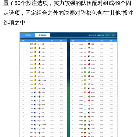
置了50个投注选项，实力较强的队伍配对组成49个固
定选项，固定组合之外的决赛对阵都包含在“其他”投注
选项之中。