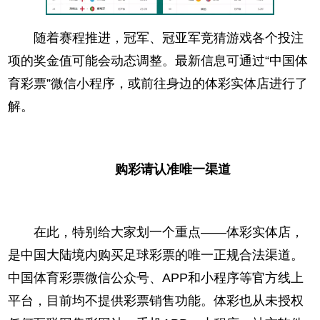
随着赛程推进，冠军、冠亚军竞猜游戏各个投注
项的奖金值可能会动态调整。最新信息可通过“中国体
育彩票”微信小程序，或前往身边的体彩实体店进行了
解。
购彩请认准唯一渠道
在此，特别给大家划一个重点——体彩实体店，
是中国大陆境内购买足球彩票的唯一正规合法渠道。
中国体育彩票微信公众号、APP和小程序等官方线上
平台，目前均不提供彩票销售功能。体彩也从未授权