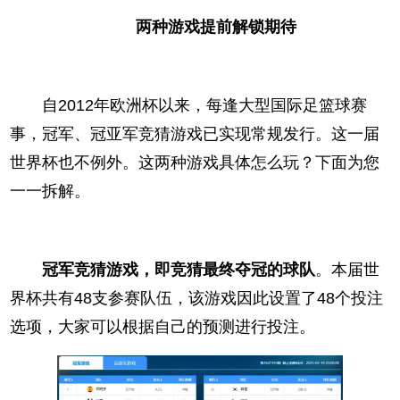
两种游戏提前解锁期待
自2012年欧洲杯以来，每逢大型国际足篮球赛
事，冠军、冠亚军竞猜游戏已实现常规发行。这一届
世界杯也不例外。这两种游戏具体怎么玩？下面为您
一一拆解。
冠军竞猜游戏，即竞猜最终夺冠的球队
。本届世
界杯共有48支参赛队伍，该游戏因此设置了48个投注
选项，大家可以根据自己的预测进行投注。