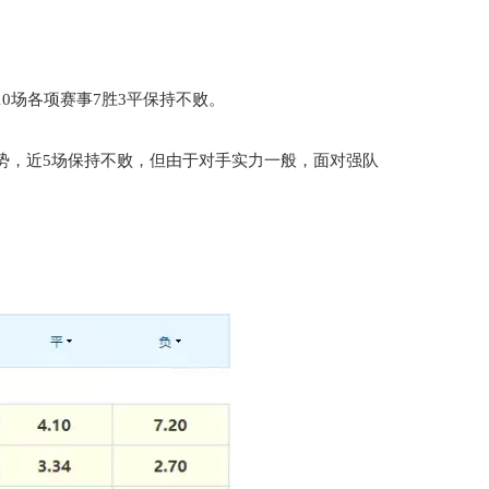
0场各项赛事7胜3平保持不败。
强势，近5场保持不败，但由于对手实力一般，面对强队