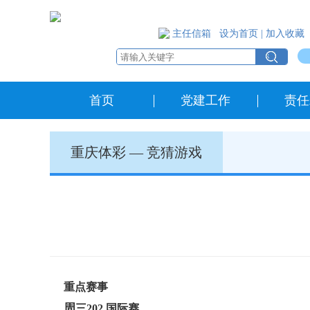
主任信箱
设为首页
|
加入收藏
首页
党建工作
责任
重庆体彩
—
竞猜游戏
重点赛事
周
三202 国际赛