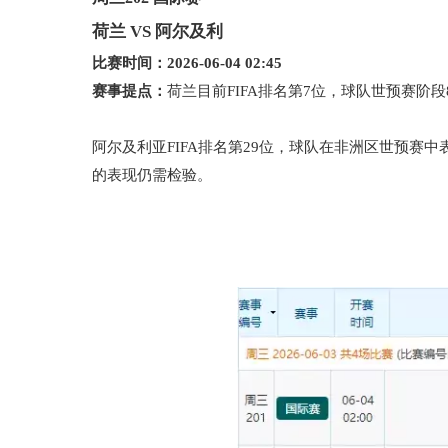
荷兰 VS 阿尔及利
比赛时间：2026-06-04 02:45
赛事提点：
荷兰目前FIFA排名第7位，球队世预赛阶
阿尔及利亚FIFA排名第29位，球队在非洲区世预赛
的表现仍需检验。