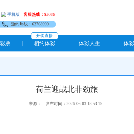
手机版
客服热线：95086
邀约热线：63768990
开奖直播
彩票
相约体彩
体彩人生
体
荷兰迎战北非劲旅
来源：
发布时间：2026-06-03 18:53:15