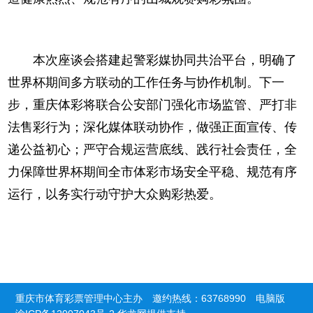
本次座谈会搭建起警彩媒协同共治平台，明确了
世界杯期间多方联动的工作任务与协作机制。下一
步，重庆体彩将联合公安部门强化市场监管、严打非
法售彩行为；深化媒体联动协作，做强正面宣传、传
递公益初心；严守合规运营底线、践行社会责任，全
力保障世界杯期间全市体彩市场安全平稳、规范有序
运行，以务实行动守护大众购彩热爱。
重庆市体育彩票管理中心主办 邀约热线：63768990
电脑版