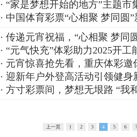
· “家是梦想开始的地方”主题市集异彩纷呈，大乐
· 中国体育彩票“心相聚 梦同圆”新春季主题
· 传递元宵祝福，“心相聚 梦同圆”体彩
· ​“元气快充”体彩助力2025开
· 元宵惊喜抢先看，重庆体彩邀你来沙坪坝
· 迎新年户外登高活动引领健身
· 方寸彩票间，梦想无垠路 “我和体彩
上一页
1
2
3
4
5
6