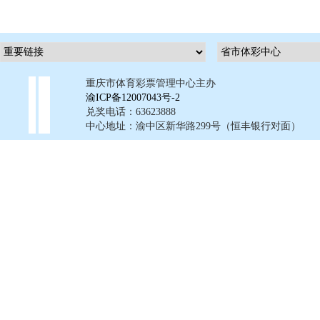
重庆市体育彩票管理中心主办
渝ICP备12007043号-2
兑奖电话：63623888
中心地址：渝中区新华路299号（恒丰银行对面）