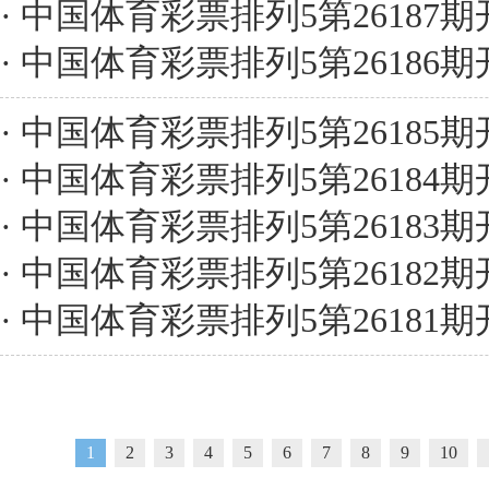
· 中国体育彩票排列5第26187
· 中国体育彩票排列5第26186
· 中国体育彩票排列5第26185
· 中国体育彩票排列5第26184
· 中国体育彩票排列5第26183
· 中国体育彩票排列5第26182
· 中国体育彩票排列5第26181
1
2
3
4
5
6
7
8
9
10