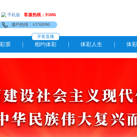
手机版
客服热线：95086
邀约热线：63768990
开奖直播
彩票
相约体彩
体彩人生
体