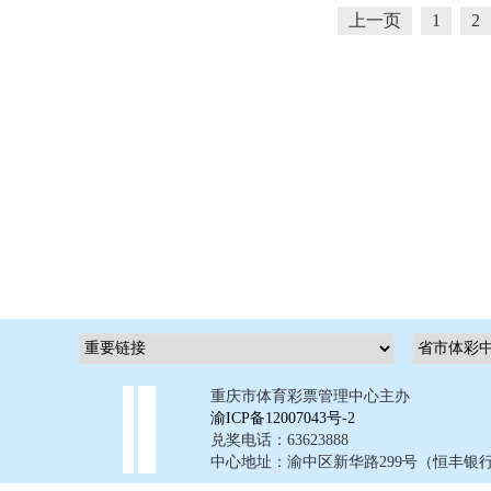
上一页
1
2
重庆市体育彩票管理中心主办
渝ICP备12007043号-2
兑奖电话：63623888
中心地址：渝中区新华路299号（恒丰银