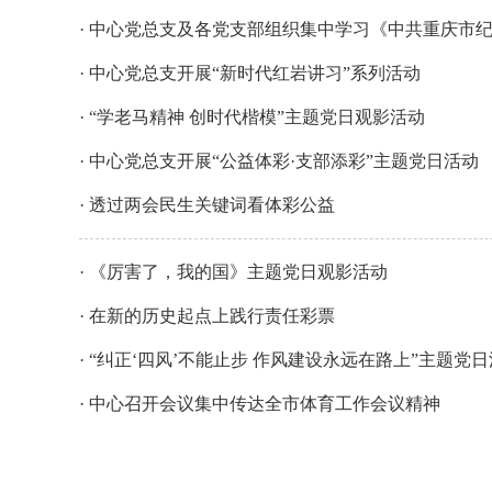
· 中心党总支及各党支部组织集中学习《中共重庆市纪委重庆市监察委员会
· 中心党总支开展“新时代红岩讲习”系列活动
· “学老马精神 创时代楷模”主题党日观影活动
· 中心党总支开展“公益体彩·支部添彩”主题党日活动
· 透过两会民生关键词看体彩公益
· 《厉害了，我的国》主题党日观影活动
· 在新的历史起点上践行责任彩票
· “纠正‘四风’不能止步 作风建设永远在路上”主题党
· 中心召开会议集中传达全市体育工作会议精神