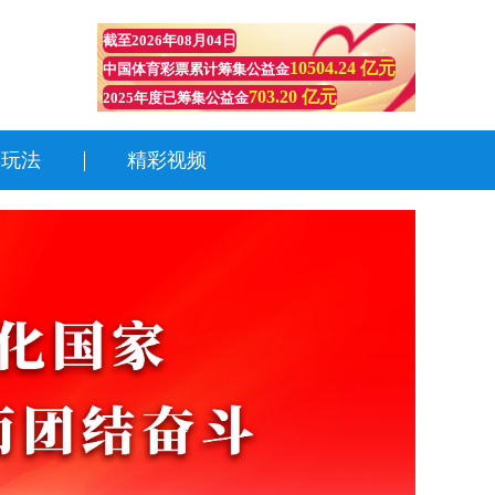
截至
2026年08月04日
10504.24 亿元
中国体育彩票累计筹集公益金
703.20 亿元
2025年度已筹集公益金
彩玩法
精彩视频