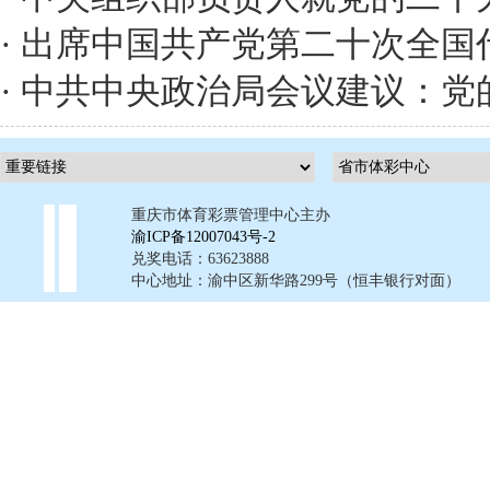
· 出席中国共产党第二十次全国代表大
· 中共中央政治局会议建议：党的二十大10月
重庆市体育彩票管理中心主办
渝ICP备12007043号-2
兑奖电话：63623888
中心地址：渝中区新华路299号（恒丰银行对面）