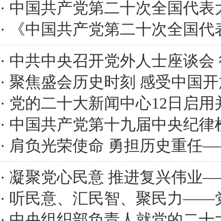
· 中国共产党第二十次全国代表大会在京开幕 习近平代表第十九届
· 《中国共产党第二十次全国代表大会》纪念
· 中共中央召开党外人士座谈会 征求对中共二十大报告的意见习
· 聚焦盛会历史时刻 感受中国
· 党的二十大新闻中心12日启用并对外接待服务新闻
· 中国共产党第十九届中央纪律检查委员会第
· 肩负光荣使命 勇担历史重任——党的二
· 凝聚党心民意 推进复兴伟业——党和国家领导人当选
· 听民意、汇民智、聚民力——党的二十大相关工作网络征求意见活动综述 “学习强国”高位开设“
· 中央组织部负责人就党的二十大代表选举工