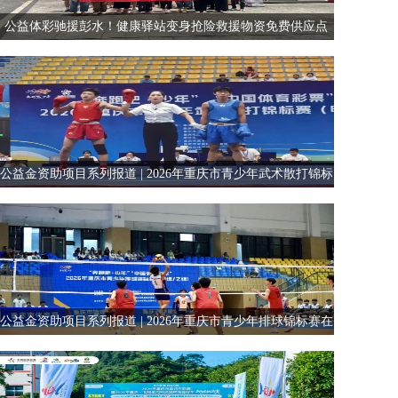
公益体彩驰援彭水！健康驿站变身抢险救援物资免费供应点
公益金资助项目系列报道 | 2026年重庆市青少年武术散打锦标
赛在荣昌圆满收官
公益金资助项目系列报道 | 2026年重庆市青少年排球锦标赛在
荣昌圆满收官