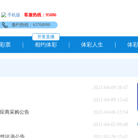
手机版
客服热线：95086
邀约热线：63768990
开奖直播
彩票
相约体彩
体彩人生
体
2021-04-09 16:47
2021-04-09 15:42
供应商采购公告
2021-04-06 15:54
2021-04-02 09:48
争性比选公告
2021-03-26 15:42