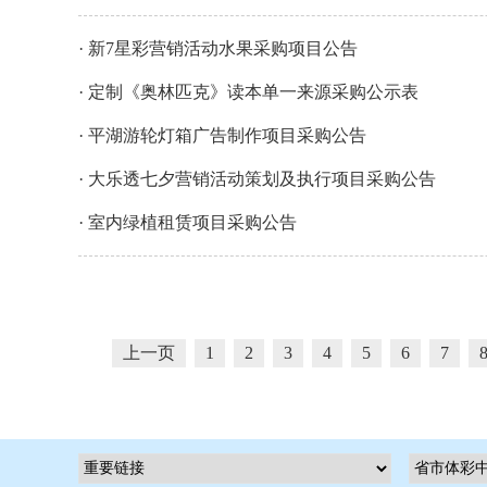
· 新7星彩营销活动水果采购项目公告
· 定制《奥林匹克》读本单一来源采购公示表
· 平湖游轮灯箱广告制作项目采购公告
· 大乐透七夕营销活动策划及执行项目采购公告
· 室内绿植租赁项目采购公告
上一页
1
2
3
4
5
6
7