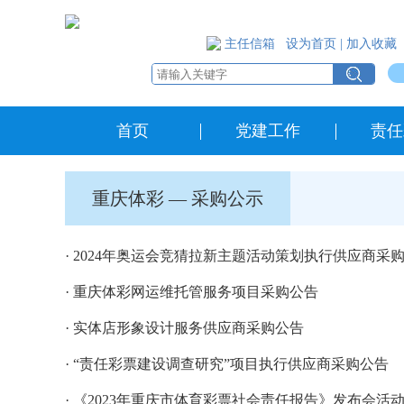
主任信箱
设为首页
|
加入收藏
首页
党建工作
责任
重庆体彩
—
采购公示
· 2024年奥运会竞猜拉新主题活动策划执行供应商采
· 重庆体彩网运维托管服务项目采购公告
· 实体店形象设计服务供应商采购公告
· “责任彩票建设调查研究”项目执行供应商采购公告
· 《2023年重庆市体育彩票社会责任报告》发布会