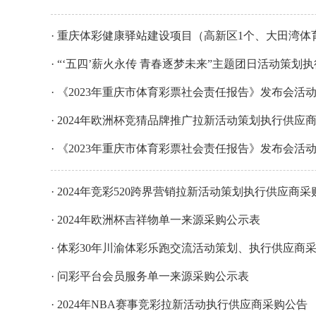
· 重庆体彩健康驿站建设项目（高新区1个、大田湾体
· “‘五四’薪火永传 青春逐梦未来”主题团日活动策划
· 《2023年重庆市体育彩票社会责任报告》发布会活
· 2024年欧洲杯竞猜品牌推广拉新活动策划执行供应
· 《2023年重庆市体育彩票社会责任报告》发布会
· 2024年竞彩520跨界营销拉新活动策划执行供应商
· 2024年欧洲杯吉祥物单一来源采购公示表
· 体彩30年川渝体彩乐跑交流活动策划、执行供应商
· 问彩平台会员服务单一来源采购公示表
· 2024年NBA赛事竞彩拉新活动执行供应商采购公告