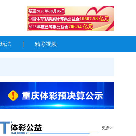
截至
2026年08月05日
10507.58 亿元
中国体育彩票累计筹集公益金
706.54 亿元
2025年度已筹集公益金
彩玩法
精彩视频
更多>