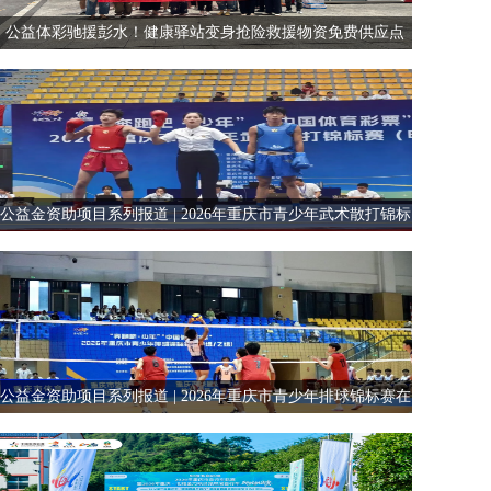
公益体彩驰援彭水！健康驿站变身抢险救援物资免费供应点
公益金资助项目系列报道 | 2026年重庆市青少年武术散打锦标
赛在荣昌圆满收官
公益金资助项目系列报道 | 2026年重庆市青少年排球锦标赛在
荣昌圆满收官