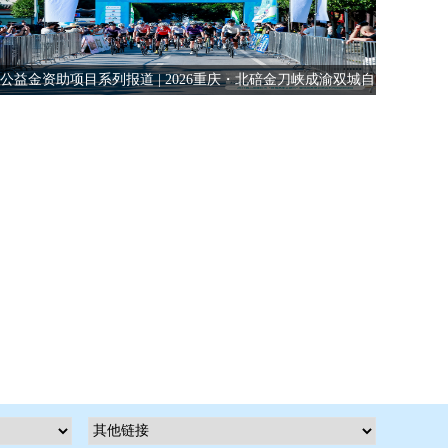
公益金资助项目系列报道 | 2026重庆・北碚金刀峡成渝双城自
行车爬坡挑战赛圆满举办