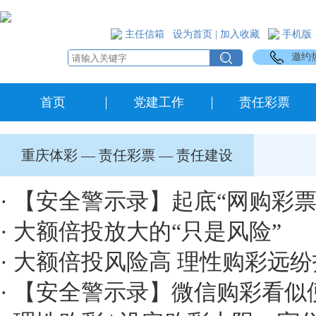
主任信箱
设为首页
|
加入收藏
手机版
邀约热
首页
党建工作
责任彩票
重庆体彩
—
责任彩票
—
责任建设
· 【安全警示录】起底“网购彩票”骗局，小心
· 大额倍投放大的“只是风险”
· 大额倍投风险高 理性购彩远纷
· 【安全警示录】微信购彩看似便捷，