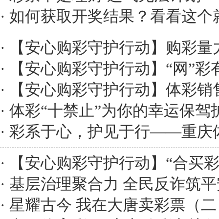
· 如何获取开奖结果？看看这个
· 【安心购彩守护行动】购彩量
· 【安心购彩守护行动】“网”彩有诈
· 【安心购彩守护行动】体彩销售“十禁止” 守
· 体彩“十禁止”为你的幸运保驾
· 彩系于心，护见于行——重庆体彩“安心购彩守护行
· 【安心购彩守护行动】“合买彩票，经得起
· 基层治理聚合力 全民反诈筑平安 中国体育彩票安心购彩守
· 星耀古今 我在大唐卖彩票（二